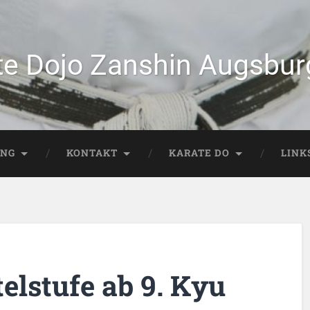
te Dojo Zanshin Augsburg
ING
KONTAKT
KARATE DO
LINK
elstufe ab 9. Kyu