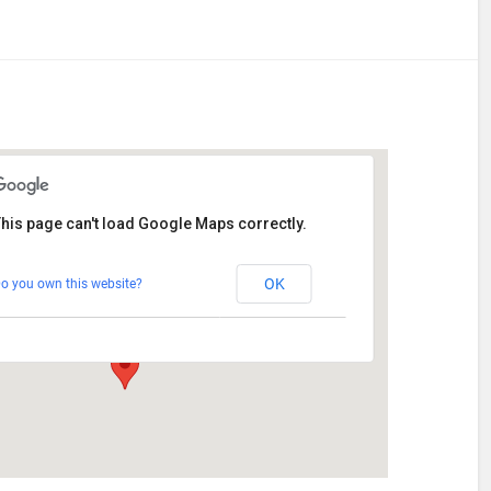
his page can't load Google Maps correctly.
Stetten
OK
o you own this website?
Am Katzenstadel 18 - Augsburg
Veranstaltungen