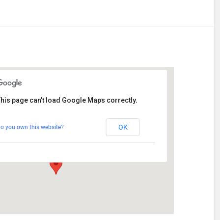
his page can't load Google Maps correctly.
Stetten
OK
o you own this website?
Am Katzenstadel 18 - Augsburg
Veranstaltungen