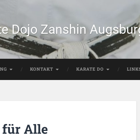
te Dojo Zanshin Augsburg
ING
KONTAKT
KARATE DO
LINK
 für Alle