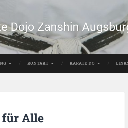
te Dojo Zanshin Augsburg
ING
KONTAKT
KARATE DO
LINK
 für Alle