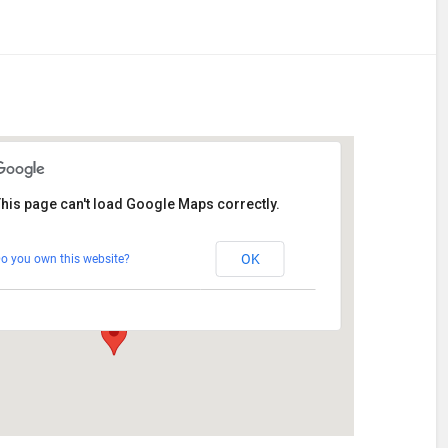
his page can't load Google Maps correctly.
Stetten
OK
o you own this website?
Am Katzenstadel 18 - Augsburg
Veranstaltungen