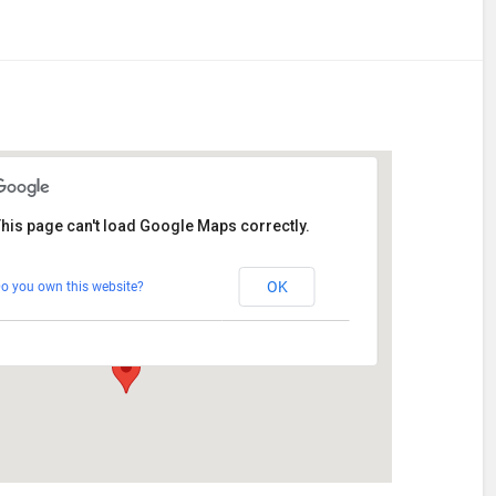
his page can't load Google Maps correctly.
Stetten
OK
o you own this website?
Am Katzenstadel 18 - Augsburg
Veranstaltungen