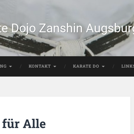
te Dojo Zanshin Augsburg
ING
KONTAKT
KARATE DO
LINK
 für Alle