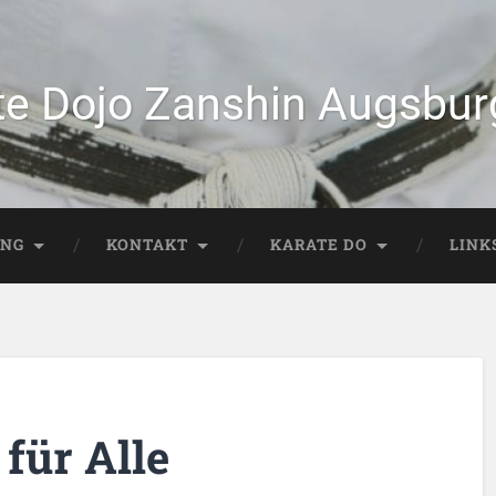
te Dojo Zanshin Augsburg
ING
KONTAKT
KARATE DO
LINK
 für Alle