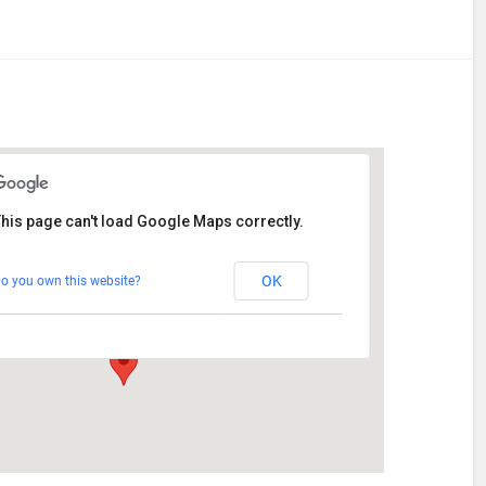
his page can't load Google Maps correctly.
Stetten
OK
o you own this website?
Am Katzenstadel 18 - Augsburg
Veranstaltungen