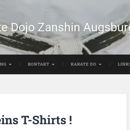
te Dojo Zanshin Augsburg
ING
KONTAKT
KARATE DO
LINK
ns T-Shirts !