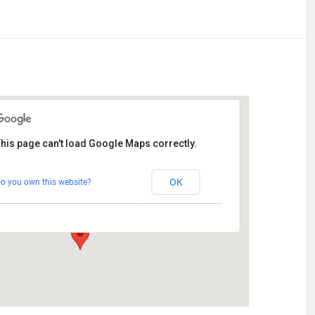
his page can't load Google Maps correctly.
Stetten
OK
o you own this website?
Am Katzenstadel 18 - Augsburg
Veranstaltungen