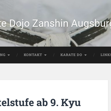
te Dojo Zanshin Augsburg
ING
KONTAKT
KARATE DO
LINK
elstufe ab 9. Kyu