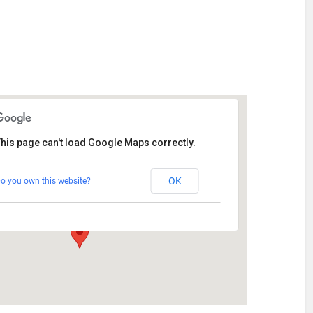
his page can't load Google Maps correctly.
Stetten
OK
o you own this website?
Am Katzenstadel 18 - Augsburg
Veranstaltungen