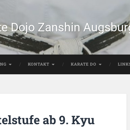
te Dojo Zanshin Augsburg
ING
KONTAKT
KARATE DO
LINK
elstufe ab 9. Kyu