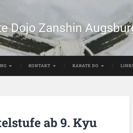
te Dojo Zanshin Augsburg
ING
KONTAKT
KARATE DO
LINK
elstufe ab 9. Kyu