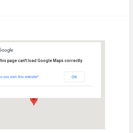
his page can't load Google Maps correctly.
Stetten
OK
o you own this website?
Am Katzenstadel 18 - Augsburg
Veranstaltungen