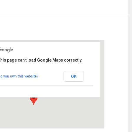
his page can't load Google Maps correctly.
AikiDojo
OK
o you own this website?
Depotstraße 3 - Augsburg
Veranstaltungen