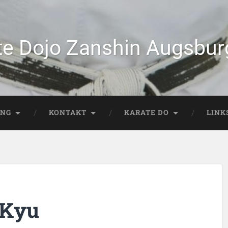
te Dojo Zanshin Augsburg
ING
KONTAKT
KARATE DO
LINK
 Kyu