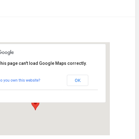
his page can't load Google Maps correctly.
AikiDojo
OK
o you own this website?
Depotstraße 3 - Augsburg
Veranstaltungen