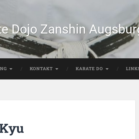
te Dojo Zanshin Augsburg
ING
KONTAKT
KARATE DO
LINK
 Kyu