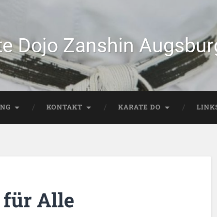
te Dojo Zanshin Augsburg
ING
KONTAKT
KARATE DO
LINK
 für Alle