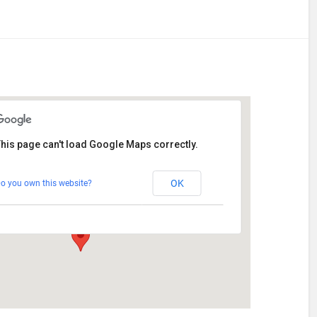
his page can't load Google Maps correctly.
Stetten
OK
o you own this website?
Am Katzenstadel 18 - Augsburg
Veranstaltungen