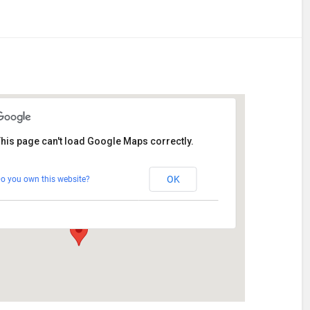
his page can't load Google Maps correctly.
Stetten
OK
o you own this website?
Am Katzenstadel 18 - Augsburg
Veranstaltungen