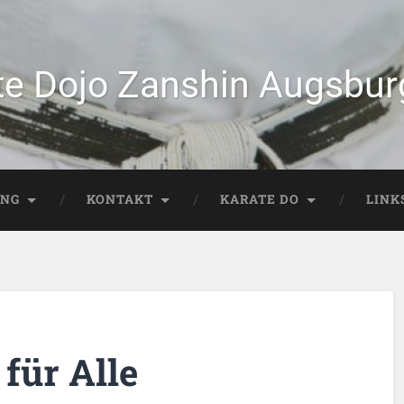
te Dojo Zanshin Augsburg
ING
KONTAKT
KARATE DO
LINK
 für Alle