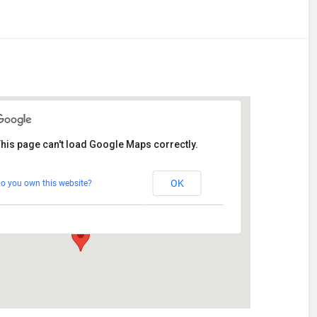
his page can't load Google Maps correctly.
Stetten
OK
o you own this website?
Am Katzenstadel 18 - Augsburg
Veranstaltungen