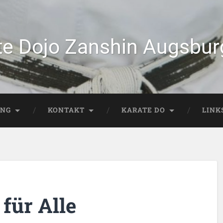
te Dojo Zanshin Augsburg
ING
KONTAKT
KARATE DO
LINK
 für Alle