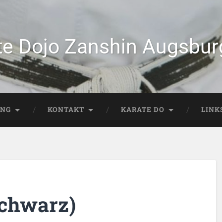
te Dojo Zanshin Augsburg
ING
KONTAKT
KARATE DO
LINK
schwarz)