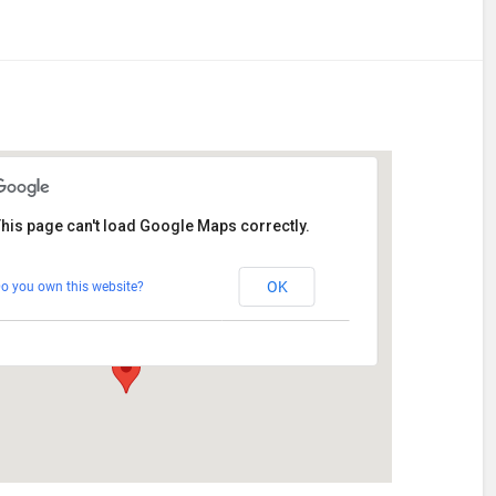
his page can't load Google Maps correctly.
Stetten
OK
o you own this website?
Am Katzenstadel 18 - Augsburg
Veranstaltungen