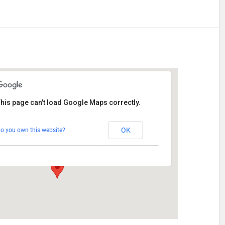
his page can't load Google Maps correctly.
Stetten
OK
o you own this website?
Am Katzenstadel 18 - Augsburg
Veranstaltungen