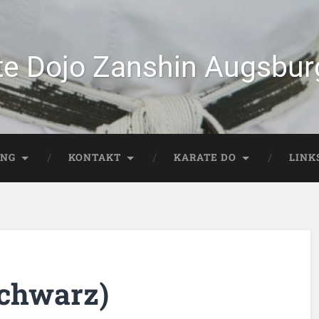
te Dojo Zanshin Augsburg
ING
KONTAKT
KARATE DO
LINK
schwarz)