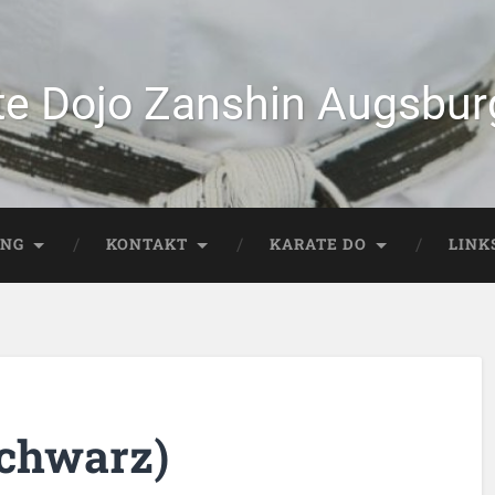
te Dojo Zanshin Augsburg
ING
KONTAKT
KARATE DO
LINK
schwarz)