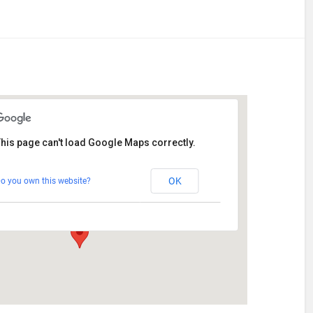
his page can't load Google Maps correctly.
Stetten
OK
o you own this website?
Am Katzenstadel 18 - Augsburg
Veranstaltungen