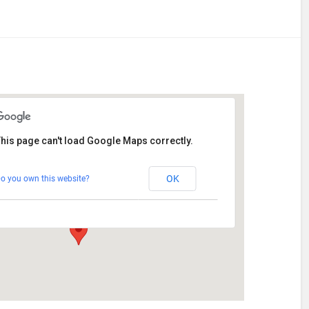
his page can't load Google Maps correctly.
Stetten
OK
o you own this website?
Am Katzenstadel 18 - Augsburg
Veranstaltungen