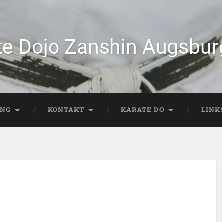
te Dojo Zanshin Augsburg
ING
KONTAKT
KARATE DO
LINK